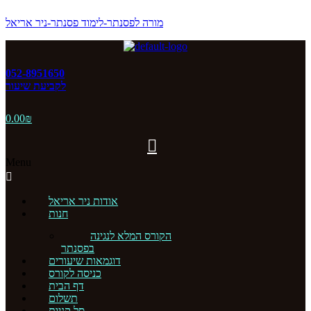
מורה לפסנתר-לימוד פסנתר-ניר אריאל
052-8951650
לקביעת שיעור
0.00
₪
Menu
אודות ניר אריאל
חנות
הקורס המלא לנגינה
בפסנתר
דוגמאות שיעורים
כניסה לקורס
דף הבית
תשלום
סל קניות