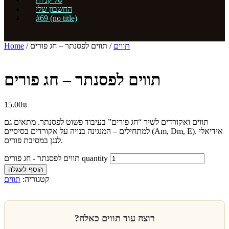
החשבון שלי
#69 (no title)
תווים
/ תווים לפסנתר – חג פורים
/
Home
תווים לפסנתר – חג פורים
15.00
₪
תווים ואקורדים לשיר “חג פורים” בעיבוד פשוט לפסנתר. מתאים גם
למתחילים – המנגינה בנויה על אקורדים בסיסיים (Am, Dm, E). אידיאלי
לנגן במסיבת פורים.
תווים לפסנתר - חג פורים quantity
הוסף לעגלה
קטגוריה:
תווים
רוצה עוד תווים כאלה?