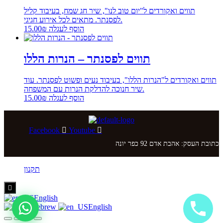
תווים ואקורדים ל"יום טוב לנו", שיר חג שמח, בעיבוד קליל
לפסנתר. מתאים לכל אירוע חגיגי.
הוסף לעגלה
₪
15.00
תווים לפסנתר – הנרות הללו
תווים ואקורדים ל"הנרות הללו", בעיבוד נעים ופשוט לפסנתר. עוד
שיר חנוכה להדלקת הנרות עם המשפחה.
הוסף לעגלה
₪
15.00
Facebook
Youtube
כתובת העסק: אהבת אדם 92 כפר יונה
תקנון
Hamburger
Toggle
English
Menu
Hebrew
English