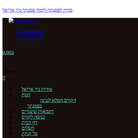
מורה לפסנתר-לימוד פסנתר-ניר אריאל
052-8951650
לקביעת שיעור
0.00
₪
Menu
אודות ניר אריאל
חנות
הקורס המלא לנגינה
בפסנתר
דוגמאות שיעורים
כניסה לקורס
דף הבית
תשלום
סל קניות