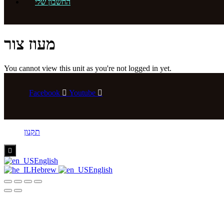
החשבון שלי
מעוז צור
You cannot view this unit as you're not logged in yet.
Facebook
Youtube
תקנון
Hamburger
Toggle
English
Menu
Hebrew
English