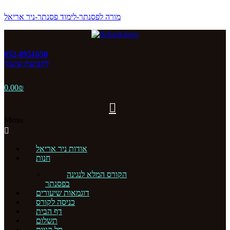
מורה לפסנתר-לימוד פסנתר-ניר אריאל
052-8951650
לקביעת שיעור
0.00
₪
Menu
אודות ניר אריאל
חנות
הקורס המלא לנגינה
בפסנתר
דוגמאות שיעורים
כניסה לקורס
דף הבית
תשלום
סל קניות