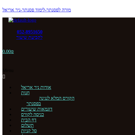
מורה לפסנתר-לימוד פסנתר-ניר אריאל
052-8951650
לקביעת שיעור
0.00
₪
Menu
אודות ניר אריאל
חנות
הקורס המלא לנגינה
בפסנתר
דוגמאות שיעורים
כניסה לקורס
דף הבית
תשלום
סל קניות