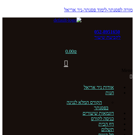
מורה לפסנתר-לימוד פסנתר-ניר אריאל
052-8951650
לקביעת שיעור
0.00
₪
Menu
אודות ניר אריאל
חנות
הקורס המלא לנגינה
בפסנתר
דוגמאות שיעורים
כניסה לקורס
דף הבית
תשלום
סל קניות