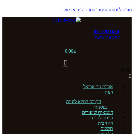
מורה לפסנתר-לימוד פסנתר-ניר אריאל
052-8951650
לקביעת שיעור
0.00
₪
Menu
אודות ניר אריאל
חנות
הקורס המלא לנגינה
בפסנתר
דוגמאות שיעורים
כניסה לקורס
דף הבית
תשלום
סל קניות