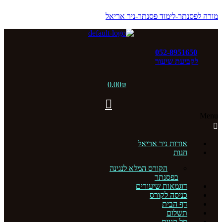
מורה לפסנתר-לימוד פסנתר-ניר אריאל
052-8951650
לקביעת שיעור
0.00
₪
Menu
אודות ניר אריאל
חנות
הקורס המלא לנגינה
בפסנתר
דוגמאות שיעורים
כניסה לקורס
דף הבית
תשלום
סל קניות