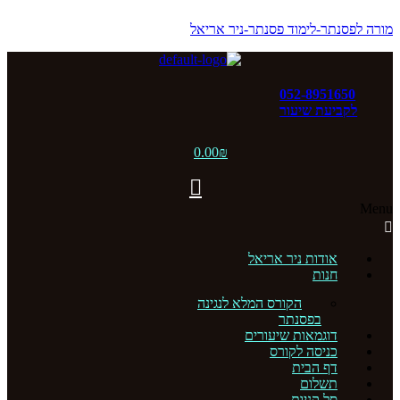
מורה לפסנתר-לימוד פסנתר-ניר אריאל
052-8951650
לקביעת שיעור
0.00
₪
Menu
אודות ניר אריאל
חנות
הקורס המלא לנגינה
בפסנתר
דוגמאות שיעורים
כניסה לקורס
דף הבית
תשלום
סל קניות