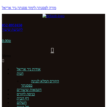
מורה לפסנתר-לימוד פסנתר-ניר אריאל
052-8951650
לקביעת שיעור
0.00
₪
Menu
אודות ניר אריאל
חנות
הקורס המלא לנגינה
בפסנתר
דוגמאות שיעורים
כניסה לקורס
דף הבית
תשלום
סל קניות